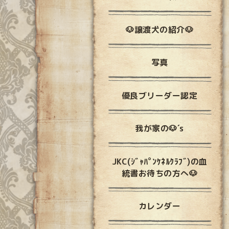
🐶譲渡犬の紹介🐶
写真
優良ブリーダー認定
我が家の🐶´s
JKC(ｼﾞｬﾊﾟﾝｹﾈﾙｸﾗﾌﾞ)の血
統書お待ちの方へ🐶
カレンダー