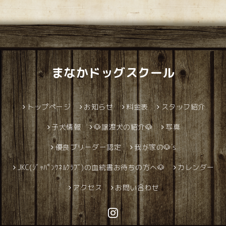
まなかドッグスクール
トップページ
お知らせ
料金表
スタッフ紹介
子犬情報
🐶譲渡犬の紹介🐶
写真
優良ブリーダー認定
我が家の🐶´s
JKC(ｼﾞｬﾊﾟﾝｹﾈﾙｸﾗﾌﾞ)の血統書お待ちの方へ🐶
カレンダー
アクセス
お問い合わせ