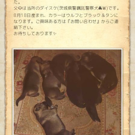
た。
父🐶は当所のダイスケ(茨城県警嘱託警察犬🚔🚨)です。
8月18日産まれ、カラーはウルフとブラック＆タンに
なります。ご興味ある方は『お問い合わせ』からご連
絡下さい。
お待ちしております✨