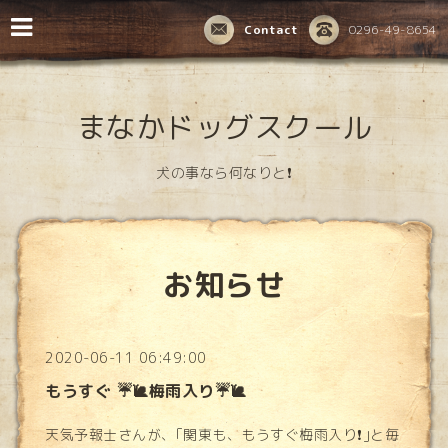
Contact
0296-49-8654
まなかドッグスクール
犬の事なら何なりと❗️
お知らせ
2020-06-11 06:49:00
もうすぐ ☔️🐌梅雨入り☔️🐌
天気予報士さんが、｢関東も、もうすぐ梅雨入り❗️｣と毎