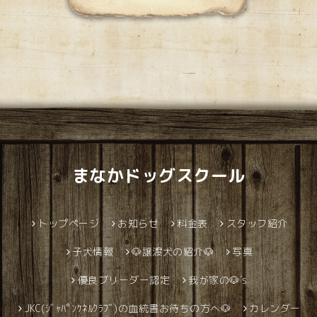
まなかドッグスクール
トップページ
お知らせ
料金表
スタッフ紹介
子犬情報
🐶譲渡犬の紹介🐶
写真
優良ブリーダー認定
我が家の🐶´s
JKC(ｼﾞｬﾊﾟﾝｹﾈﾙｸﾗﾌﾞ)の血統書お待ちの方へ🐶
カレンダー